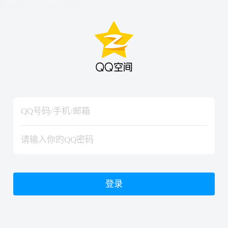
hiraishinNoJutsuShiki
hiraishinNoJutsuShiki
登录