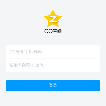
hiraishinNoJutsuShiki
hiraishinNoJutsuShiki
登录