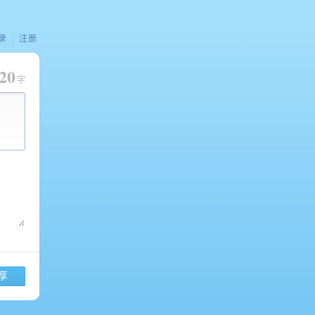
录
|
注册
20
字
享