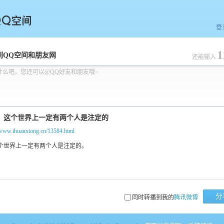
登
1
空间
到QQ空间和朋友网
还能输入
什么吧，您还可以@QQ好友和朋友哦~
/www.ihuanxiong.cn/13584.html
分
同时转播到我的
腾讯微博