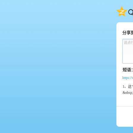
QQ
分享
说点
https:/