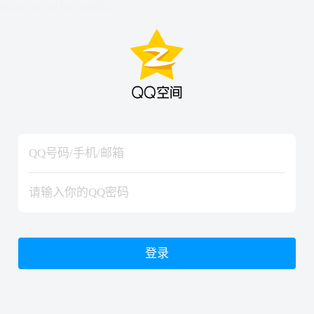
hiraishinNoJutsuShiki
hiraishinNoJutsuShiki
登录