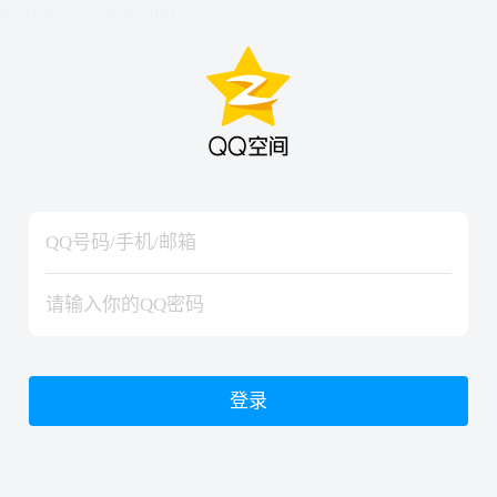
hiraishinNoJutsuShiki
hiraishinNoJutsuShiki
登录