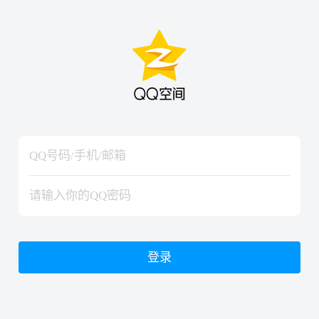
hiraishinNoJutsuShiki
hiraishinNoJutsuShiki
登录