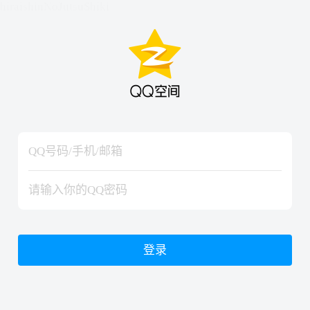
hiraishinNoJutsuShiki
hiraishinNoJutsuShiki
登录