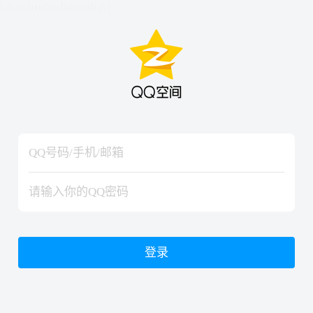
hiraishinNoJutsuShiki
hiraishinNoJutsuShiki
登录