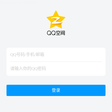
hiraishinNoJutsuShiki
hiraishinNoJutsuShiki
登录