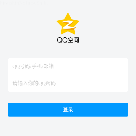
hiraishinNoJutsuShiki
hiraishinNoJutsuShiki
登录