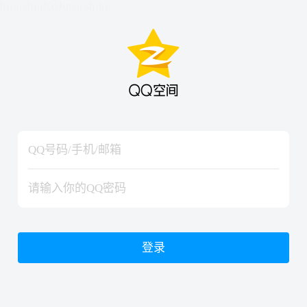
hiraishinNoJutsuShiki
hiraishinNoJutsuShiki
登录