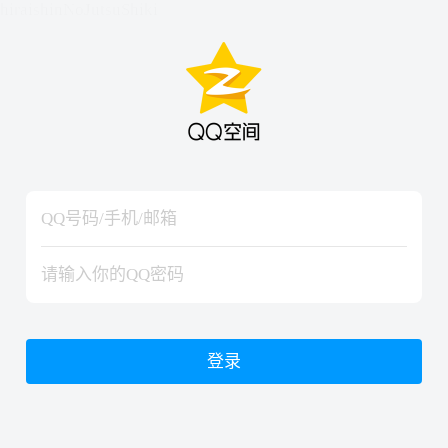
hiraishinNoJutsuShiki
hiraishinNoJutsuShiki
登录