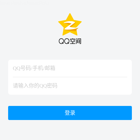
hiraishinNoJutsuShiki
hiraishinNoJutsuShiki
登录