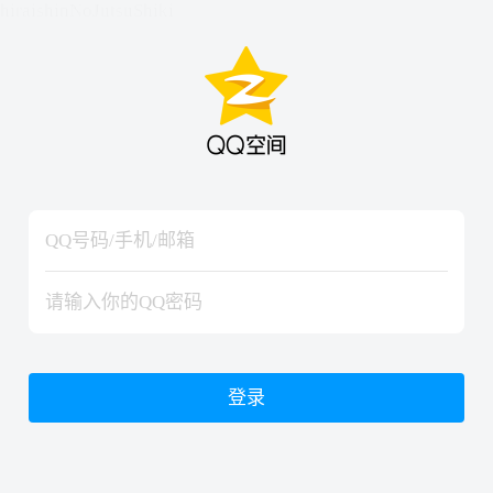
hiraishinNoJutsuShiki
hiraishinNoJutsuShiki
登录