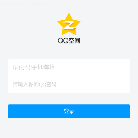
hiraishinNoJutsuShiki
hiraishinNoJutsuShiki
登录