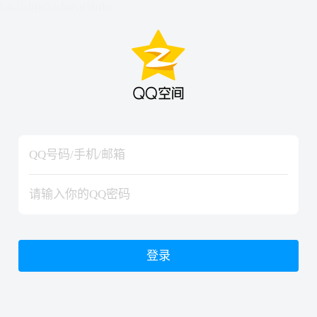
hiraishinNoJutsuShiki
hiraishinNoJutsuShiki
登录