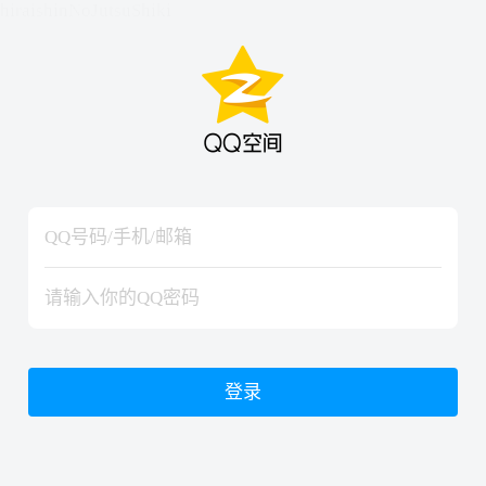
hiraishinNoJutsuShiki
hiraishinNoJutsuShiki
登录