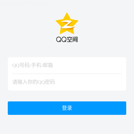
hiraishinNoJutsuShiki
hiraishinNoJutsuShiki
登录