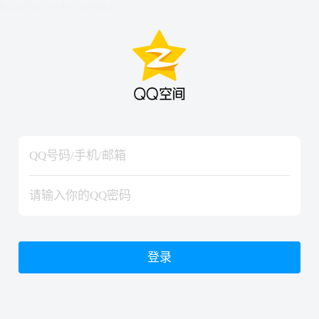
hiraishinNoJutsuShiki
hiraishinNoJutsuShiki
登录