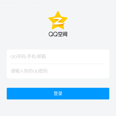
hiraishinNoJutsuShiki
hiraishinNoJutsuShiki
登录