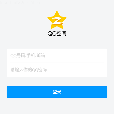
hiraishinNoJutsuShiki
hiraishinNoJutsuShiki
登录