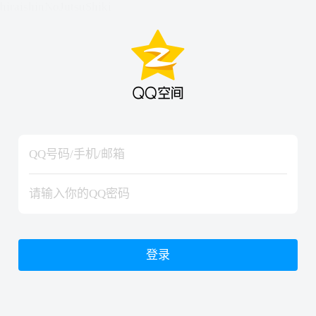
hiraishinNoJutsuShiki
hiraishinNoJutsuShiki
登录