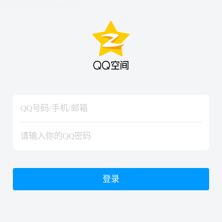
hiraishinNoJutsuShiki
hiraishinNoJutsuShiki
登录