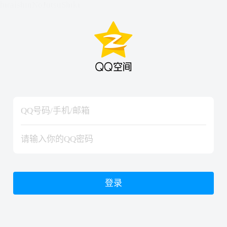
hiraishinNoJutsuShiki
hiraishinNoJutsuShiki
登录