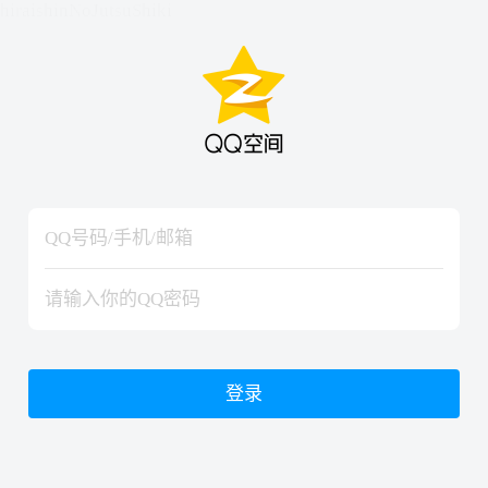
hiraishinNoJutsuShiki
hiraishinNoJutsuShiki
登录