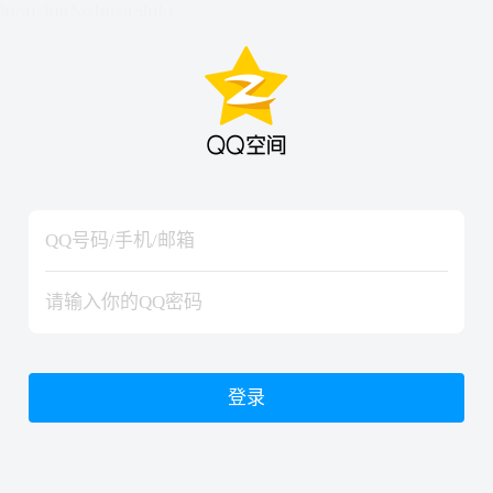
hiraishinNoJutsuShiki
hiraishinNoJutsuShiki
登录