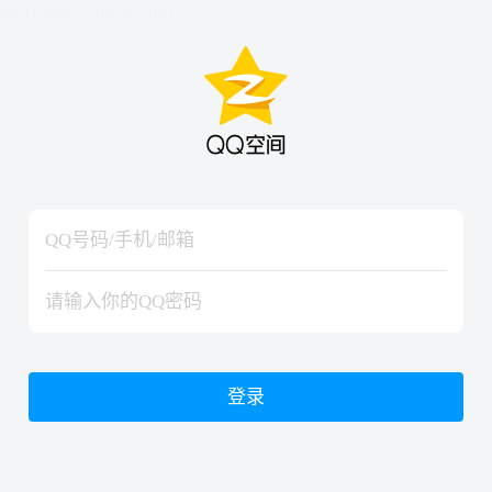
hiraishinNoJutsuShiki
hiraishinNoJutsuShiki
登录