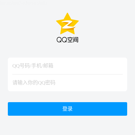
hiraishinNoJutsuShiki
hiraishinNoJutsuShiki
登录