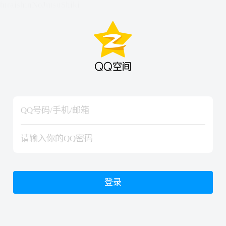
hiraishinNoJutsuShiki
hiraishinNoJutsuShiki
登录