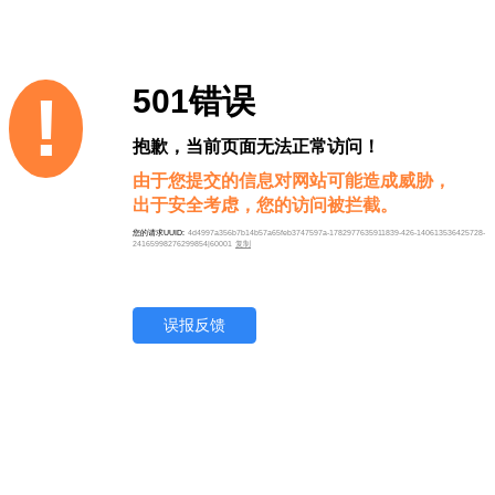
501错误
!
抱歉，当前页面无法正常访问！
由于您提交的信息对网站可能造成威胁，
出于安全考虑，您的访问被拦截。
您的请求UUID:
4d4997a356b7b14b57a65feb3747597a-1782977635911839-426-140613536425728-
24165998276299854|60001
复制
误报反馈