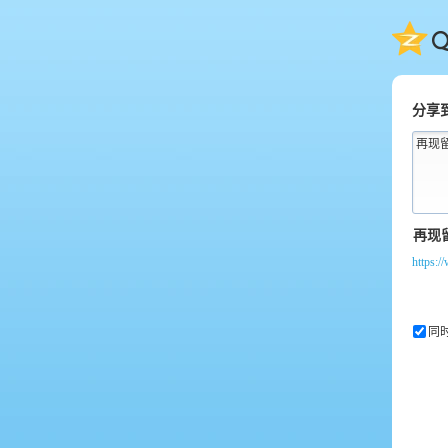
QQ
分享
再现
https:/
同