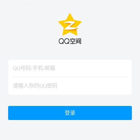
hiraishinNoJutsuShiki
hiraishinNoJutsuShiki
登录