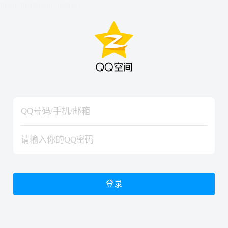
hiraishinNoJutsuShiki
hiraishinNoJutsuShiki
登录