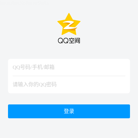
hiraishinNoJutsuShiki
hiraishinNoJutsuShiki
登录