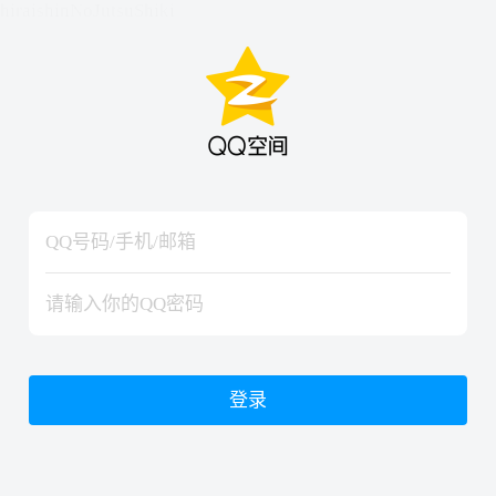
hiraishinNoJutsuShiki
hiraishinNoJutsuShiki
登录