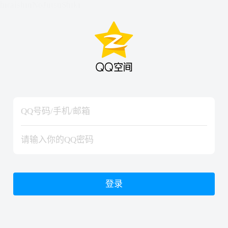
hiraishinNoJutsuShiki
hiraishinNoJutsuShiki
登录