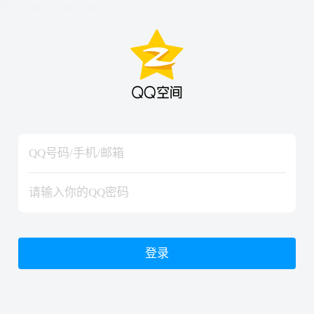
hiraishinNoJutsuShiki
hiraishinNoJutsuShiki
登录