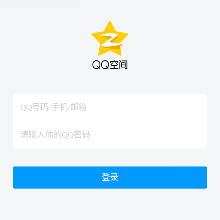
hiraishinNoJutsuShiki
hiraishinNoJutsuShiki
登录