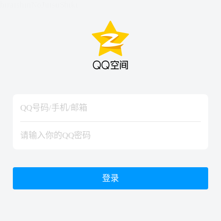
hiraishinNoJutsuShiki
hiraishinNoJutsuShiki
登录