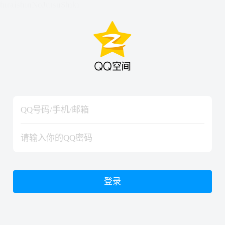
hiraishinNoJutsuShiki
hiraishinNoJutsuShiki
登录