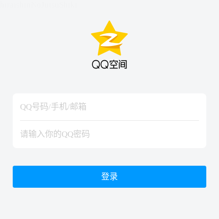
hiraishinNoJutsuShiki
hiraishinNoJutsuShiki
登录