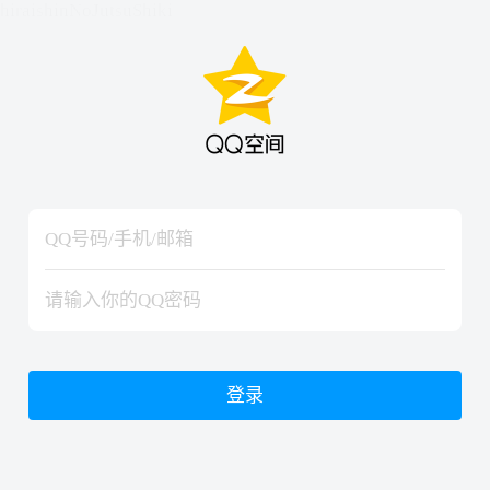
hiraishinNoJutsuShiki
hiraishinNoJutsuShiki
登录