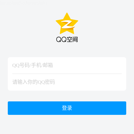
hiraishinNoJutsuShiki
hiraishinNoJutsuShiki
登录