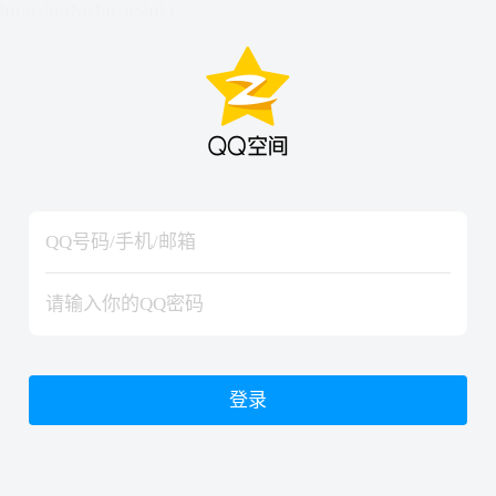
hiraishinNoJutsuShiki
hiraishinNoJutsuShiki
登录