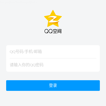
hiraishinNoJutsuShiki
hiraishinNoJutsuShiki
登录