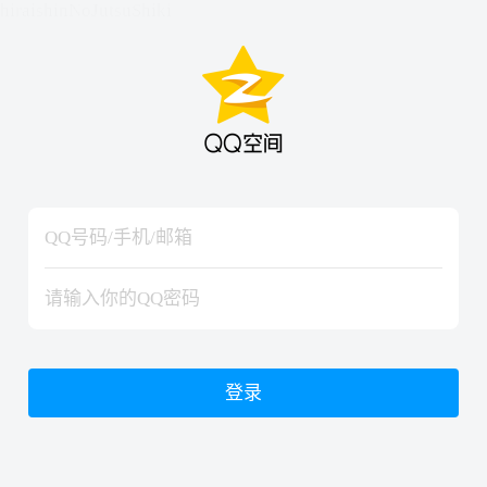
hiraishinNoJutsuShiki
hiraishinNoJutsuShiki
登录