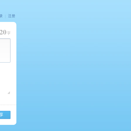
录
|
注册
20
字
享