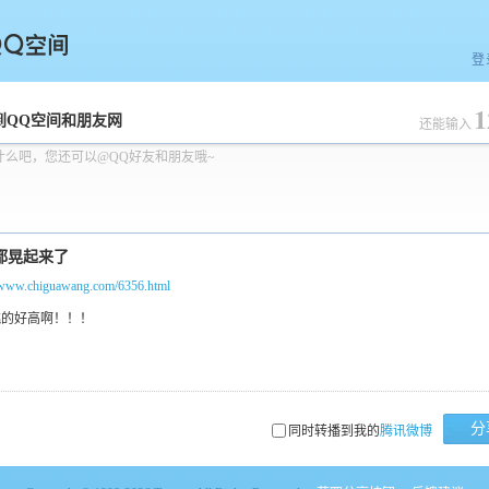
登
1
空间
到QQ空间和朋友网
还能输入
什么吧，您还可以@QQ好友和朋友哦~
//www.chiguawang.com/6356.html
分
同时转播到我的
腾讯微博