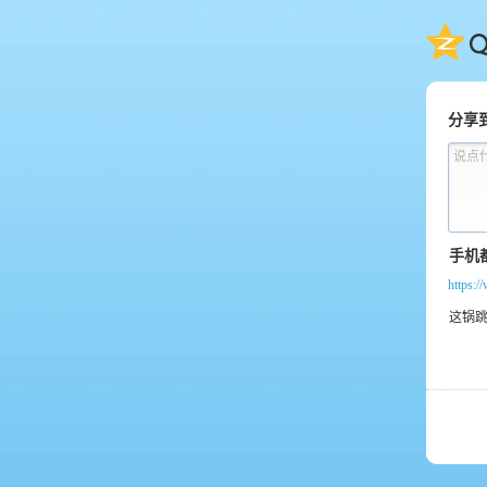
QQ
分享
说点
https: