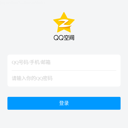
hiraishinNoJutsuShiki
hiraishinNoJutsuShiki
登录