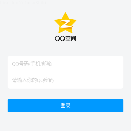
hiraishinNoJutsuShiki
hiraishinNoJutsuShiki
登录