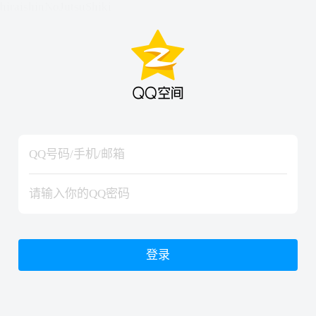
hiraishinNoJutsuShiki
hiraishinNoJutsuShiki
登录